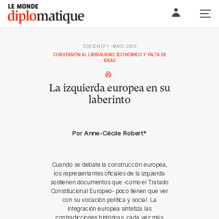
Skip
Le monde diplomatique
to
content
EDICIÓN 071 - MAYO 2005
CONVERSIÓN AL LIBERALISMO ECONÓMICO Y FALTA DE
IDEAS
La izquierda europea en su
laberinto
Por Anne-Cécile Robert
*
Cuando se debate la construcción europea,
los representantes oficiales de la izquierda
sostienen documentos que -como el Tratado
Constitucional Europeo- poco tienen que ver
con su vocación política y social. La
integración europea sintetiza las
contradicciones históricas, cada vez más