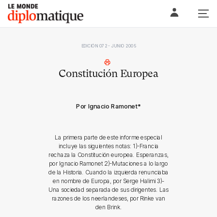
Skip
Le monde diplomatique
to
content
EDICIÓN 072 - JUNIO 2005
Constitución Europea
Por Ignacio Ramonet
*
La primera parte de este informe especial
incluye las siguientes notas: 1)-Francia
rechaza la Constitución europea. Esperanzas,
por Ignacio Ramonet 2)-Mutaciones a lo largo
de la Historia. Cuando la izquierda renunciaba
en nombre de Europa, por Serge Halimi 3)-
Una sociedad separada de sus dirigentes. Las
razones de los neerlandeses, por Rinke van
den Brink.