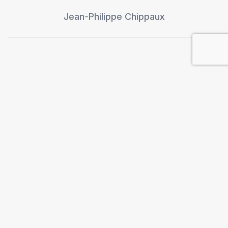
Jean-Philippe Chippaux
"Hacer que el preso huela a
preso"
Jean-Marc Rouillan
El Pacífico insular, zona de
inestabilidad mal conocida