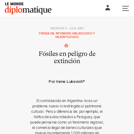
Skip
Le monde diplomatique
to
content
EDICIÓN 073 - JULIO 2005
PÉRDIDA DEL PATRIMONIO ARQUEOLÓGICO Y
PALEONTOLÓGICO
Fósiles en peligro de
extinción
Por Irene Lukovich
*
El contrabando en Argentina no es un
problema nuevo ni restringido al patrimonio
cultural. Pero a diferencia de, por ejemplo, el
tráfico de autos robados a Paraguay, que
puede pensarse como un fenómeno regional,
el comercio ilegal de bienes culturales (que
mueve mundialmente 1.000 millones de