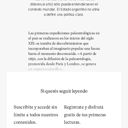
dólares al año) sólo puede entenderse en el
contexto mundial. El Estado argentino no atina
a definir una política clara.
Las primeras expediciones paleontológicas en
el país se realizaron en los inicios del siglo
XIX: se trataba de descubrimientos que
incorporaban al imaginario popular una fauna
hasta el momento desconocida. «A partir de
1850, con la difusión de la paleontología,
promovida desde París y Londres, se genera
un negocio específico...
Si querés seguir leyendo
Suscribite y accedé sin
Registrate y disfrutá
límite a todos nuestros
gratis de tus primeras
contenidos.
lecturas.