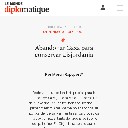
Skip
Le monde diplomatique
to
content
EDICIÓN 074 - AGOSTO 2005
UN ENGAÑOSO OPERATIVO ISRAELÍ
Abandonar Gaza para
conservar Cisjordania
Por Meron Rapoport
*
Rechazo de un calendario preciso para la
retirada de Gaza, amenazas de "represalias
de nuevo tipo" en los territorios ocupados... El
primer ministro Ariel Sharon no abandona su
política de fuerza y alimenta así los proyectos
más extremistas, tanto del lado israelí como
del palestino. En Cisjordania se acelera el