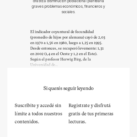
drástica disminución poblacional plantearía
graves problemas económicos, financieros y
sociales.
El indicador coyuntural de fecundidad
(promedio de hijos por alemana) cayó de 2,03
en 1970 a 1,56 en 1980, luego a 1,25 en 1995.
Desde entonces, se recuperó levemente: 1,31
en 2002 (1,4 en el Oeste y 1,2 en el Este).
Según el profesor Herwig Birg, de la
Universidad de...
Si querés seguir leyendo
Suscribite y accedé sin
Registrate y disfrutá
límite a todos nuestros
gratis de tus primeras
contenidos.
lecturas.