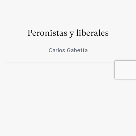
Peronistas y liberales
Carlos Gabetta
Entre la derecha y una nueva
izquierda
Matthias Greffrath