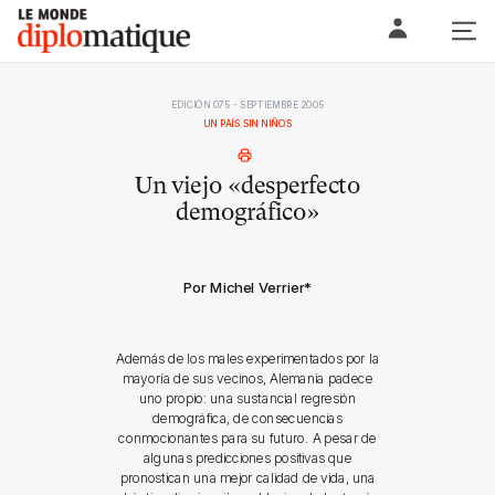
Skip
Le monde diplomatique
to
content
EDICIÓN 075 - SEPTIEMBRE 2005
UN PAÍS SIN NIÑOS
Un viejo «desperfecto
demográfico»
Por Michel Verrier
*
Además de los males experimentados por la
mayoría de sus vecinos, Alemania padece
uno propio: una sustancial regresión
demográfica, de consecuencias
conmocionantes para su futuro. A pesar de
algunas predicciones positivas que
pronostican una mejor calidad de vida, una