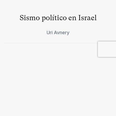
Sismo político en Israel
Uri Avnery
Mercosur o provincias del
Imperio
Andrés Musacchio
y
Mario Rapoport