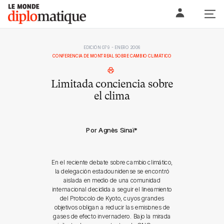
Skip
Le monde diplomatique
to
content
EDICIÓN 079 - ENERO 2006
CONFERENCIA DE MONTREAL SOBRE CAMBIO CLIMÁTICO
Limitada conciencia sobre
el clima
Por Agnès Sinaï
*
En el reciente debate sobre cambio climático,
la delegación estadounidense se encontró
aislada en medio de una comunidad
internacional decidida a seguir el lineamiento
del Protocolo de Kyoto, cuyos grandes
objetivos obligan a reducir las emisiones de
gases de efecto invernadero. Bajo la mirada