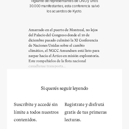
vigilante de representantes de ONG y unos
30.000 manifestantes, esta conferencia salvó
los acuerdos de Kyoto.
Amarrado en el puerto de Montreal, no lejos
del Palacio del Congreso donde el 10 de
diciembre pasado culminó la XI Conferencia
de Naciones Unidas sobre el cambio
climático, el NGCC Amundsen está listo para
zarpar hacia el Ártico en misión exploratoria.
Este rompehielos de la flota nacional
canadiense transporta...
Si querés seguir leyendo
Suscribite y accedé sin
Registrate y disfrutá
límite a todos nuestros
gratis de tus primeras
contenidos.
lecturas.