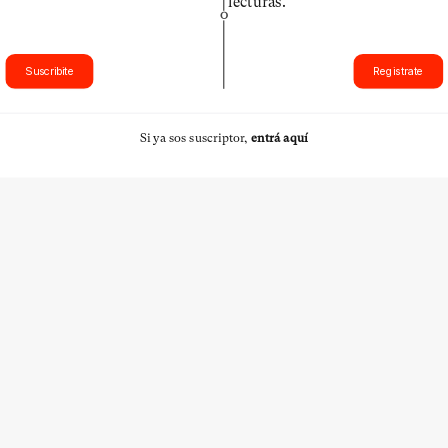
lecturas.
O
Suscribite
Registrate
Si ya sos suscriptor,
entrá aquí