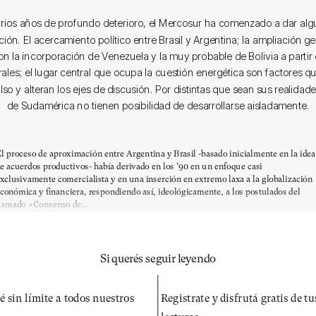
rios años de profundo deterioro, el Mercosur ha comenzado a dar alg
ión. El acercamiento político entre Brasil y Argentina; la ampliación g
n la incorporación de Venezuela y la muy probable de Bolivia a partir d
les; el lugar central que ocupa la cuestión energética son factores q
o y alteran los ejes de discusión. Por distintas que sean sus realidade
de Sudamérica no tienen posibilidad de desarrollarse aisladamente.
l proceso de aproximación entre Argentina y Brasil -basado inicialmente en la idea
e acuerdos productivos- había derivado en los ’90 en un enfoque casi
xclusivamente comercialista y en una inserción en extremo laxa a la globalización
conómica y financiera, respondiendo así, ideológicamente, a los postulados del
lamado «Consenso de...
Si querés seguir leyendo
é sin límite a todos nuestros
Registrate y disfrutá gratis de t