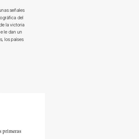
unas señales
eográfica del
e la victoria
ue le dan un
s, los países
us primeras