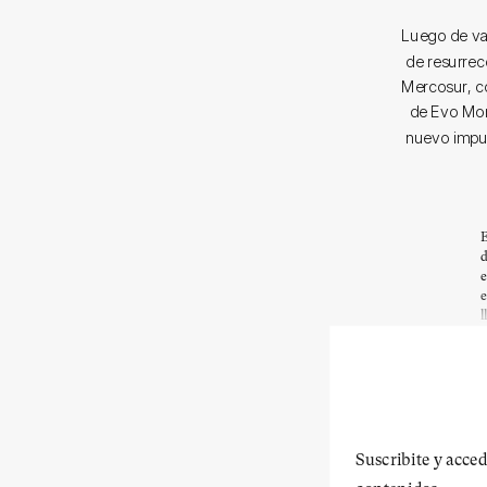
Luego de va
de resurrecc
Mercosur, co
de Evo Mora
nuevo impuls
E
d
e
e
l
Suscribite y acced