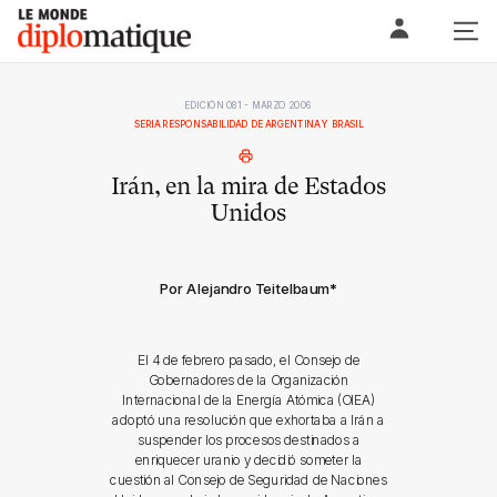
Skip
Le monde diplomatique
to
content
EDICIÓN 081 - MARZO 2006
SERIA RESPONSABILIDAD DE ARGENTINA Y BRASIL
Irán, en la mira de Estados
Unidos
Por Alejandro Teitelbaum
*
El 4 de febrero pasado, el Consejo de
Gobernadores de la Organización
Internacional de la Energía Atómica (OIEA)
adoptó una resolución que exhortaba a Irán a
suspender los procesos destinados a
enriquecer uranio y decidió someter la
cuestión al Consejo de Seguridad de Naciones