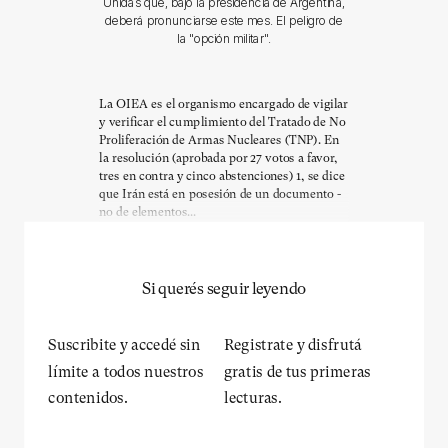
Unidas que, bajo la presidencia de Argentina,
deberá pronunciarse este mes. El peligro de
la "opción militar".
La OIEA es el organismo encargado de vigilar
y verificar el cumplimiento del Tratado de No
Proliferación de Armas Nucleares (TNP). En
la resolución (aprobada por 27 votos a favor,
tres en contra y cinco abstenciones) 1, se dice
que Irán está en posesión de un documento -
no de elementos...
Si querés seguir leyendo
Suscribite y accedé sin
Registrate y disfrutá
límite a todos nuestros
gratis de tus primeras
contenidos.
lecturas.