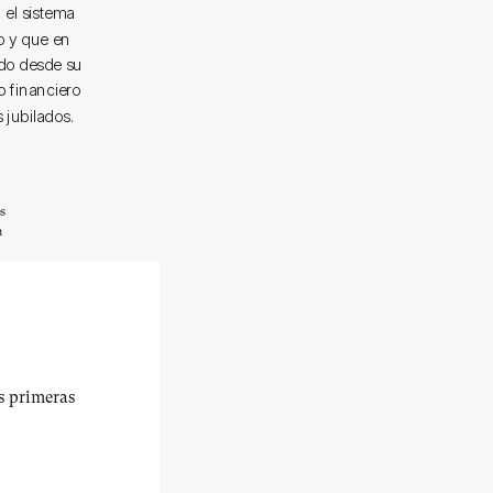
 el sistema
o y que en
ido desde su
o financiero
 jubilados.
os
n
us primeras