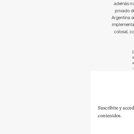
además no 
privado d
Argentina s
implementac
colosal, c
L
n
a
e
Suscribite y acced
contenidos.