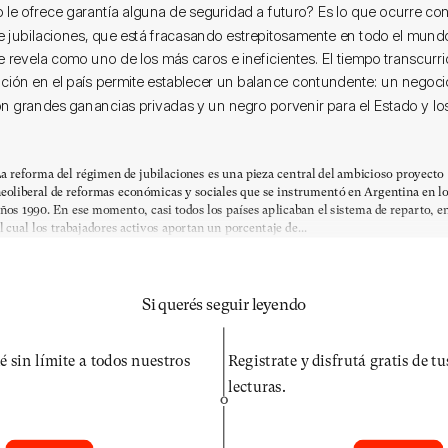
le ofrece garantía alguna de seguridad a futuro? Es lo que ocurre con
e jubilaciones, que está fracasando estrepitosamente en todo el mund
e revela como uno de los más caros e ineficientes. El tiempo transcurr
ión en el país permite establecer un balance contundente: un negoci
on grandes ganancias privadas y un negro porvenir para el Estado y los
a reforma del régimen de jubilaciones es una pieza central del ambicioso proyecto
eoliberal de reformas económicas y sociales que se instrumentó en Argentina en l
ños 1990. En ese momento, casi todos los países aplicaban el sistema de reparto, e
l cual los trabajadores activos aportan un porcentaje de...
Si querés seguir leyendo
é sin límite a todos nuestros
Registrate y disfrutá gratis de t
lecturas.
O