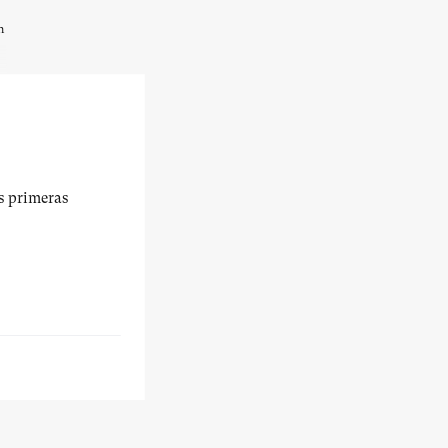
n
us primeras