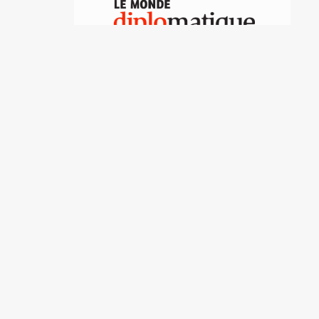
Los falsarios del
"ecoturismo"
Anne Vigna
Destacadas del archivo