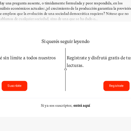
ay una pregunta ausente, o tímidamente formulada y peor respondida, en los
nálisis económicos actuales: ¿el crecimiento de la producción garantiza la provisió
e empleos que la evolución de una sociedad democrática requiere? Nótese que no
ablamos de cualquier sociedad, sino de una que se ha dado o...
Si querés seguir leyendo
é sin límite a todos nuestros
Registrate y disfrutá gratis de t
lecturas.
O
Suscribite
Registrate
Si ya sos suscriptor,
entrá aquí