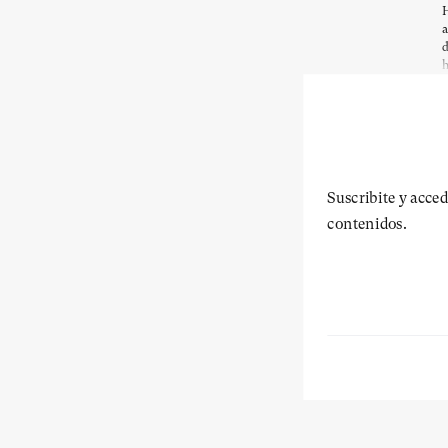
H
a
d
h
Suscribite y acced
contenidos.