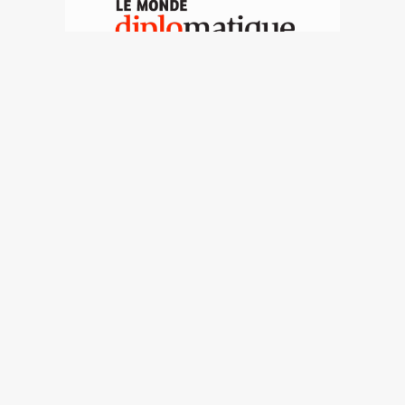
Hasta la locura es
sospechosa
Patrick Coupechoux