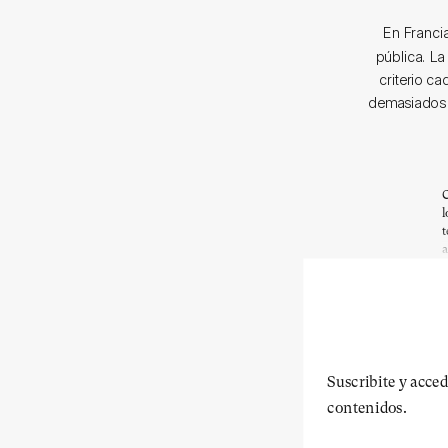
En Francia
pública. L
criterio c
demasiados e
C
l
t
a
Suscribite y acced
contenidos.