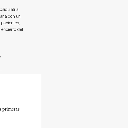
psiquiatría
paña con un
 pacientes,
 encierro del
,
us primeras