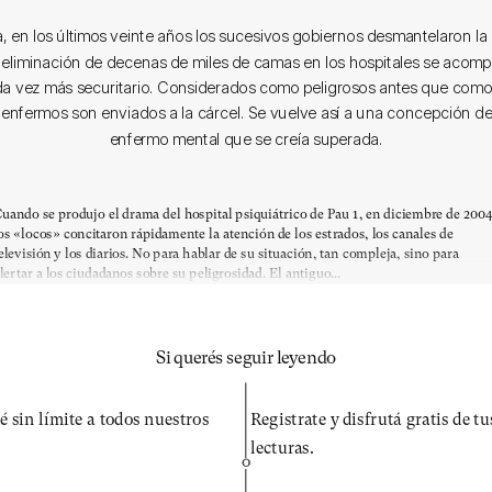
, en los últimos veinte años los sucesivos gobiernos desmantelaron la 
a eliminación de decenas de miles de camas en los hospitales se acom
ada vez más securitario. Considerados como peligrosos antes que como
nfermos son enviados a la cárcel. Se vuelve así a una concepción de
enfermo mental que se creía superada.
uando se produjo el drama del hospital psiquiátrico de Pau 1, en diciembre de 2004
os «locos» concitaron rápidamente la atención de los estrados, los canales de
elevisión y los diarios. No para hablar de su situación, tan compleja, sino para
lertar a los ciudadanos sobre su peligrosidad. El antiguo...
Si querés seguir leyendo
é sin límite a todos nuestros
Registrate y disfrutá gratis de t
lecturas.
O