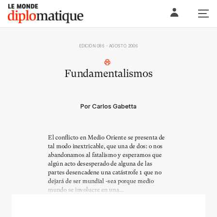
Skip
Le monde diplomatique
to
content
EDICIÓN 086 - AGOSTO 2006
Fundamentalismos
Por Carlos Gabetta
El conflicto en Medio Oriente se presenta de
tal modo inextricable, que una de dos: o nos
abandonamos al fatalismo y esperamos que
algún acto desesperado de alguna de las
partes desencadene una catástrofe 1 que no
dejará de ser mundial -sea porque medio
mundo se involucre en una...