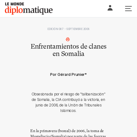
Skip
Le monde diplomatique
to
content
EDICIÓN 087 - SEPTIEMBRE 2006
Enfrentamientos de clanes
en Somalia
Por Gérard Prunier
*
Obsesionada por el riesgo de "talibanización"
de Somalia, la CIA contribuyó a la victoria, en
junio de 2006, de la Unión de Tribunales
Islámicos.
En la primavera (boreal) de 2006, la toma de
Mogadiscio (Somalia) por parte de las fuerzas