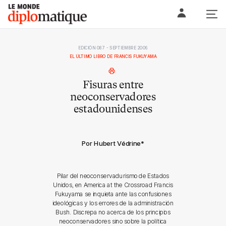
Skip
Le monde diplomatique
to
content
EDICIÓN 087 - SEPTIEMBRE 2006
EL ÚLTIMO LIBRO DE FRANCIS FUKUYAMA
Fisuras entre
neoconservadores
estadounidenses
Por Hubert Védrine
*
Pilar del neoconservadurismo de Estados
Unidos, en America at the Crossroad Francis
Fukuyama se inquieta ante las confusiones
ideológicas y los errores de la administración
Bush. Discrepa no acerca de los principios
neoconservadores sino sobre la política