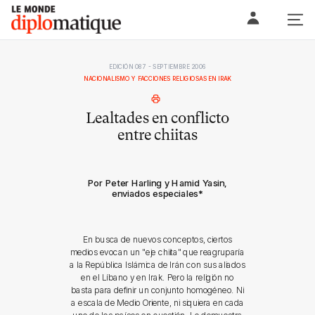
Skip
Le monde diplomatique
to
content
EDICIÓN 087 - SEPTIEMBRE 2006
NACIONALISMO Y FACCIONES RELIGIOSAS EN IRAK
Lealtades en conflicto
entre chiitas
Por Peter Harling y Hamid Yasin,
enviados especiales
*
En busca de nuevos conceptos, ciertos
medios evocan un "eje chiita" que reagruparía
a la República Islámica de Irán con sus aliados
en el Líbano y en Irak. Pero la religión no
basta para definir un conjunto homogéneo. Ni
a escala de Medio Oriente, ni siquiera en cada