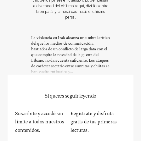
uno de los países en cuestión. Lo demuestra
la diversidad del chiismo iraquí, dividido entre
la empatía y la hostilidad hacia el chiismo
persa.
La violencia en Irak alcanza un umbral crítico
del que los medios de comunicación,
hastiados de un conflicto de larga data con el
que compite la novedad de la guerra del
Líbano, no dan cuenta suficiente. Los ataques
de carácter sectario entre sunnitas y chiitas se
han vuelto rutinarios y...
Si querés seguir leyendo
Suscribite y accedé sin
Registrate y disfrutá
límite a todos nuestros
gratis de tus primeras
contenidos.
lecturas.