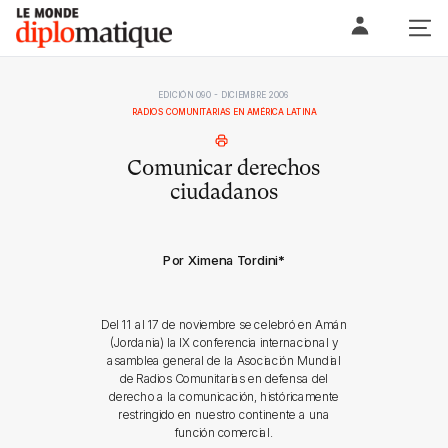
Skip
Le monde diplomatique
to
content
EDICIÓN 090 - DICIEMBRE 2006
RADIOS COMUNITARIAS EN AMÉRICA LATINA
Comunicar derechos
ciudadanos
Por Ximena Tordini
*
Del 11 al 17 de noviembre se celebró en Amán
(Jordania) la IX conferencia internacional y
asamblea general de la Asociación Mundial
de Radios Comunitarias en defensa del
derecho a la comunicación, históricamente
restringido en nuestro continente a una
función comercial.