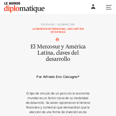
Skip
Le monde diplomatique
to
content
EDICIÓN 090 - DICIEMBRE 2006
LA INSERCIÓN INTERNACIONAL, UNA CUESTIÓN
ESTRATÉGICA
El Mercosur y América
Latina, claves del
desarrollo
Por Alfredo Eric Calcagno
*
El tipo de vínculo de un país con la economía
mundial es un factor clave de su modalidad
de desarrollo. Se abren opciones en el terreno
financiero y comercial que demuestran que la
elección de una forma de inserción es de