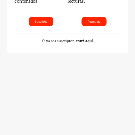
contenidos.
lecturas.
Suscribite
Registrate
Si ya sos suscriptor,
entrá aquí