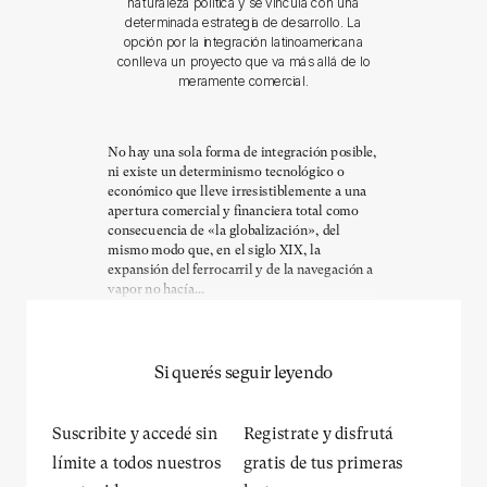
naturaleza política y se vincula con una
determinada estrategia de desarrollo. La
opción por la integración latinoamericana
conlleva un proyecto que va más allá de lo
meramente comercial.
No hay una sola forma de integración posible,
ni existe un determinismo tecnológico o
económico que lleve irresistiblemente a una
apertura comercial y financiera total como
consecuencia de «la globalización», del
mismo modo que, en el siglo XIX, la
expansión del ferrocarril y de la navegación a
vapor no hacía...
Si querés seguir leyendo
Suscribite y accedé sin
Registrate y disfrutá
límite a todos nuestros
gratis de tus primeras