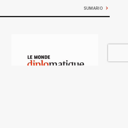
SUMARIO
Batalla sindical
alrededor del ferrocarril
senegalés