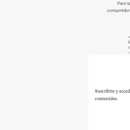
Pero l
consumidore
«
l
c
m
Suscribite y acced
contenidos.