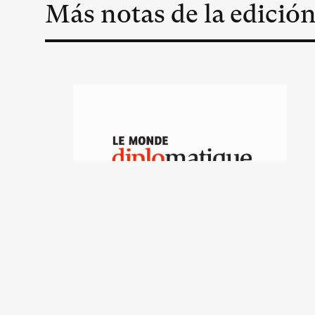
Más notas de la edició
Turismo político en
Irlanda del Norte
Benoît Léty