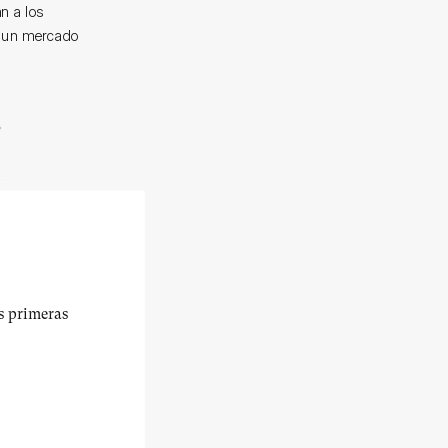
n a los
n un mercado
o
us primeras