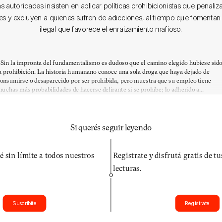
as autoridades insisten en aplicar políticas prohibicionistas que penaliza
s y excluyen a quienes sufren de adicciones, al tiempo que fomenta
ilegal que favorece el enraizamiento mafioso.
Sin la impronta del fundamentalismo es dudoso que el camino elegido hubiese sid
a prohibición. La historia humanano conoce una sola droga que haya dejado de
onsumirse o desaparecido por ser prohibida, pero muestra que su empleo tiene
uchas más probabilidades de hacerse delirante si se prohíbe; lo adherido a...
Si querés seguir leyendo
é sin límite a todos nuestros
Registrate y disfrutá gratis de t
lecturas.
O
Suscribite
Registrate