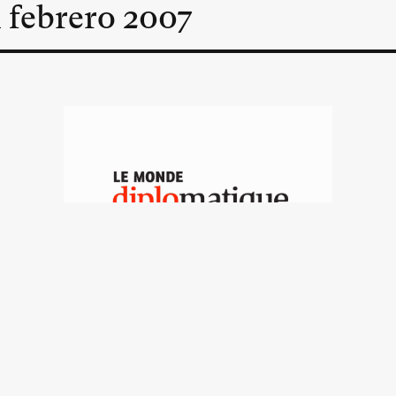
n
febrero
2007
Somalia
Ignacio Ramonet