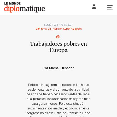
Skip
Le monde diplomatique
to
content
EDICIÓN 094 - ABRIL 2007
MÁS DE 16 MILLONES DE BAJOS SALARIOS
Trabajadores pobres en
Europa
Por Michel Husson
*
Debido a la baja remuneración de las horas
suplementarias y al aumento de la cantidad
de años de trabajo necesarios antes de llegar
a la jubilación, los asalariados trabajarán más
para ganar menos. Pero esta situación
socialmente insostenible y económicamente
peligrosa no es exclusiva de Francia: la Unión