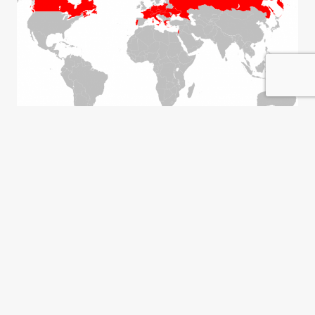
¿Se puede decir cualquier cosa?
Agnès Callamard
Destacadas del archivo