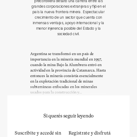
precordillera desató una carrera entre las
grandes corporaciones extranjeras y fijó en el
país la nueva frontera minera. Espectacular
crecimiento de un sector que cuenta con
inmensas ventajas, apoyo internacional y la
menor injerencia posible del Estado y la
sociedad civil.
Argentina se transformó en un país de
importancia en la minería mundial en 1997,
cuando la mina Bajo la Alumbrera entró en
actividad en la provincia de Catamarca. Hasta
entonces la minería consistía esencialmente
en la explotación tradicional de minas
subterráneas enfocadas en los minerales
usados para la construcción y...
Si querés seguir leyendo
Suscribite y accedé sin
Registrate y disfrutá