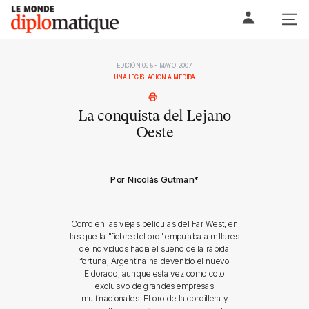
Skip
Le monde diplomatique
to
content
EDICIÓN 095 - MAYO 2007
UNA LEGISLACIÓN A MEDIDA
La conquista del Lejano
Oeste
Por Nicolás Gutman
*
Como en las viejas películas del Far West, en
las que la "fiebre del oro" empujaba a millares
de individuos hacia el sueño de la rápida
fortuna, Argentina ha devenido el nuevo
Eldorado, aunque esta vez como coto
exclusivo de grandes empresas
multinacionales. El oro de la cordillera y