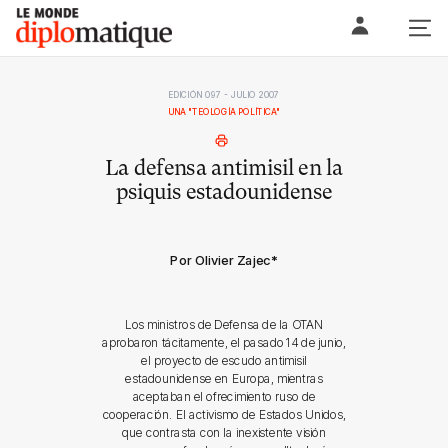
Skip
Le monde diplomatique
to
content
EDICIÓN 097 - JULIO 2007
UNA "TEOLOGÍA POLÍTICA"
La defensa antimisil en la
psiquis estadounidense
Por Olivier Zajec
*
Los ministros de Defensa de la OTAN
aprobaron tácitamente, el pasado 14 de junio,
el proyecto de escudo antimisil
estadounidense en Europa, mientras
aceptaban el ofrecimiento ruso de
cooperación. El activismo de Estados Unidos,
que contrasta con la inexistente visión