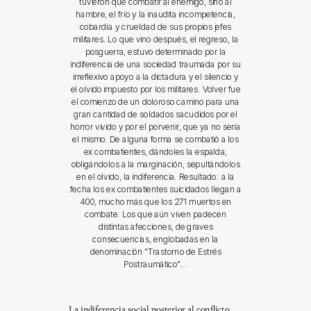
tuvieron que combatir al enemigo, sino al
hambre, el frío y la inaudita incompetencia,
cobardía y crueldad de sus propios jefes
militares. Lo que vino después, el regreso, la
posguerra, estuvo determinado por la
indiferencia de una sociedad traumada por su
irreflexivo apoyo a la dictadura y el silencio y
el olvido impuesto por los militares. Volver fue
el comienzo de un doloroso camino para una
gran cantidad de soldados sacudidos por el
horror vivido y por el porvenir, que ya no sería
el mismo. De alguna forma se combatió a los
ex combatientes, dándoles la espalda,
obligándolos a la marginación, sepultándolos
en el olvido, la indiferencia. Resultado: a la
fecha los ex combatientes suicidados llegan a
400, mucho más que los 271 muertos en
combate. Los que aún viven padecen
distintas afecciones, de graves
consecuencias, englobadas en la
denominación "Trastorno de Estrés
Postraumático"...
La indiferencia social posterior al conflicto