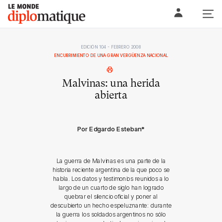
Skip
Le monde diplomatique
to
content
EDICIÓN 104 - FEBRERO 2008
ENCUBRIMIENTO DE UNA GRAN VERGÜENZA NACIONAL
Malvinas: una herida
abierta
Por Edgardo Esteban
*
La guerra de Malvinas es una parte de la
historia reciente argentina de la que poco se
habla. Los datos y testimonios reunidos a lo
largo de un cuarto de siglo han logrado
quebrar el silencio oficial y poner al
descubierto un hecho espeluznante: durante
la guerra los soldados argentinos no sólo