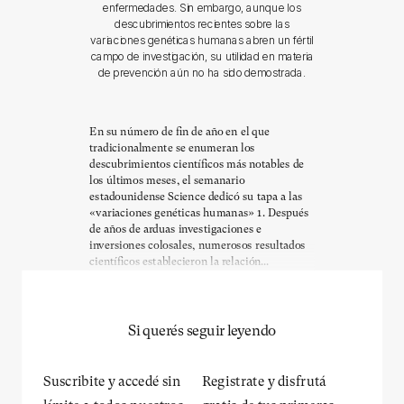
enfermedades. Sin embargo, aunque los
descubrimientos recientes sobre las
variaciones genéticas humanas abren un fértil
campo de investigación, su utilidad en materia
de prevención aún no ha sido demostrada.
En su número de fin de año en el que
tradicionalmente se enumeran los
descubrimientos científicos más notables de
los últimos meses, el semanario
estadounidense Science dedicó su tapa a las
«variaciones genéticas humanas» 1. Después
de años de arduas investigaciones e
inversiones colosales, numerosos resultados
científicos establecieron la relación...
Si querés seguir leyendo
Suscribite y accedé sin
Registrate y disfrutá