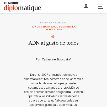
Skip
Le monde diplomatique
to
content
EDICIÓN 108 - JUNIO 2008
EL PROMETEDOR NEGOCIO DE LA GENÉTICA
PERSONALIZADA
ADN al gusto de todos
Por Catherine Bourgain
*
Durante 2007, al menos tres nuevas
empresas científico-comerciales se lanzaron a
un nicho de mercado que promete
sustanciosas ganancias: la provisión de
estudios personalizados del genoma. Ofrecen
"permitir a los individuos ser verdaderos
actores de su salud" al detectarles su
proclividad genética a determinadas