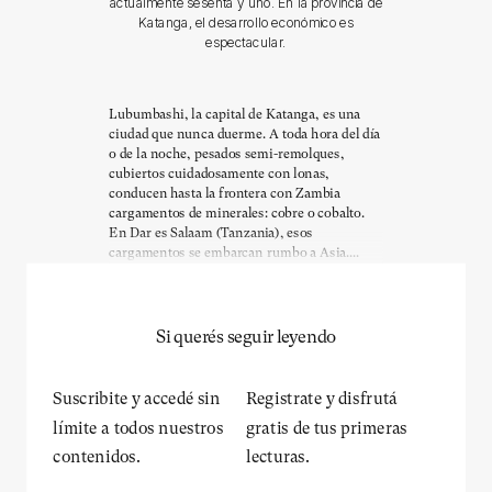
actualmente sesenta y uno. En la provincia de
Katanga, el desarrollo económico es
espectacular.
Lubumbashi, la capital de Katanga, es una
ciudad que nunca duerme. A toda hora del día
o de la noche, pesados semi-remolques,
cubiertos cuidadosamente con lonas,
conducen hasta la frontera con Zambia
cargamentos de minerales: cobre o cobalto.
En Dar es Salaam (Tanzania), esos
cargamentos se embarcan rumbo a Asia....
Si querés seguir leyendo
Suscribite y accedé sin
Registrate y disfrutá
límite a todos nuestros
gratis de tus primeras
contenidos.
lecturas.