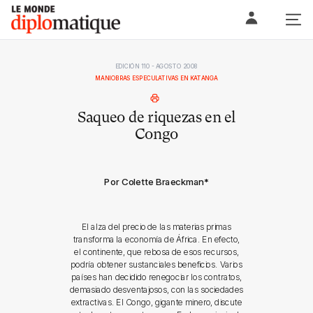
Skip
Le monde diplomatique
to
content
EDICIÓN 110 - AGOSTO 2008
MANIOBRAS ESPECULATIVAS EN KATANGA
Saqueo de riquezas en el
Congo
Por Colette Braeckman
*
El alza del precio de las materias primas
transforma la economía de África. En efecto,
el continente, que rebosa de esos recursos,
podría obtener sustanciales beneficios. Varios
países han decidido renegociar los contratos,
demasiado desventajosos, con las sociedades
extractivas. El Congo, gigante minero, discute