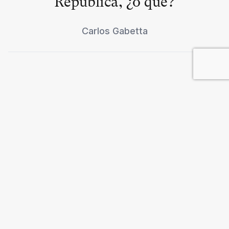
República, ¿o qué?
Carlos Gabetta
Innovación o subdesarrollo
Gabriel Bezchinsky
y
Guillermo Rozenwurcel
Incierto futuro de la Gran
Potencia