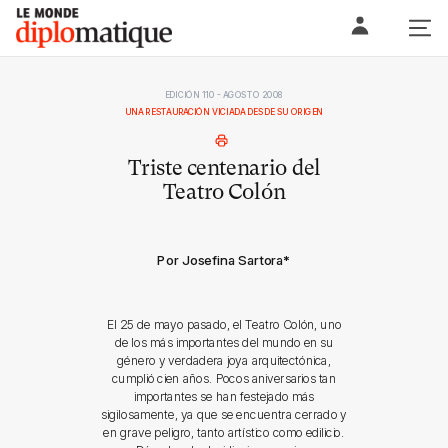
Skip
Le monde diplomatique
to
content
EDICIÓN 110 - AGOSTO 2008
UNA RESTAURACIÓN VICIADA DESDE SU ORIGEN
Triste centenario del
Teatro Colón
Por Josefina Sartora
*
El 25 de mayo pasado, el Teatro Colón, uno
de los más importantes del mundo en su
género y verdadera joya arquitectónica,
cumplió cien años. Pocos aniversarios tan
importantes se han festejado más
sigilosamente, ya que se encuentra cerrado y
en grave peligro, tanto artístico como edilicio.