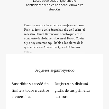
Décadas de desidia, ignorancia e
indefiniciones oficiales han conducido a esta
situación.
Durante su concierto de homenaje en el Luna
Park -al frente de la Staatskapelle de Berlín- el
maestro Daniel Barenboim señaló que «este
concierto debió haber sido en el Teatro Colón.
Que hoy estemos aquí habla a las claras de lo
que sucede en Argentina. Que el Colón no
esté...
Si querés seguir leyendo
Suscribite y accedé sin
Registrate y disfrutá
límite a todos nuestros
gratis de tus primeras
contenidos.
lecturas.