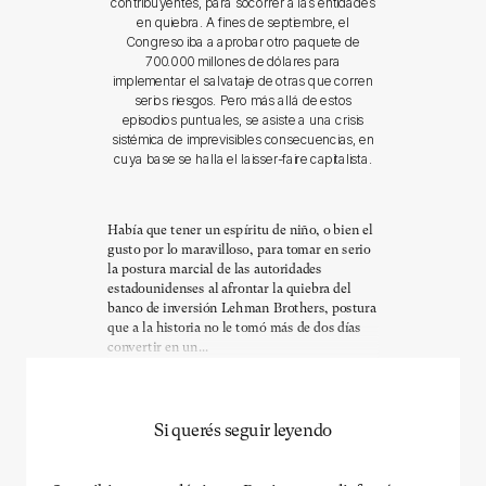
contribuyentes, para socorrer a las entidades
en quiebra. A fines de septiembre, el
Congreso iba a aprobar otro paquete de
700.000 millones de dólares para
implementar el salvataje de otras que corren
serios riesgos. Pero más allá de estos
episodios puntuales, se asiste a una crisis
sistémica de imprevisibles consecuencias, en
cuya base se halla el laisser-faire capitalista.
Había que tener un espíritu de niño, o bien el
gusto por lo maravilloso, para tomar en serio
la postura marcial de las autoridades
estadounidenses al afrontar la quiebra del
banco de inversión Lehman Brothers, postura
que a la historia no le tomó más de dos días
convertir en un...
Si querés seguir leyendo