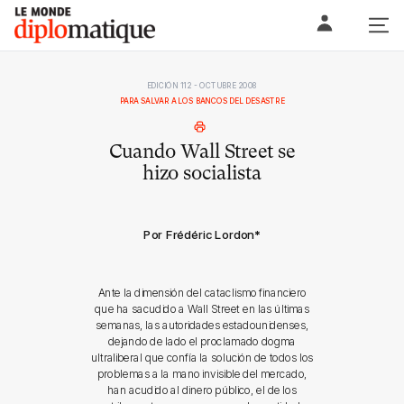
Skip
Le monde diplomatique
to
content
EDICIÓN 112 - OCTUBRE 2008
PARA SALVAR A LOS BANCOS DEL DESASTRE
Cuando Wall Street se
hizo socialista
Por Frédéric Lordon
*
Ante la dimensión del cataclismo financiero
que ha sacudido a Wall Street en las últimas
semanas, las autoridades estadounidenses,
dejando de lado el proclamado dogma
ultraliberal que confía la solución de todos los
problemas a la mano invisible del mercado,
han acudido al dinero público, el de los