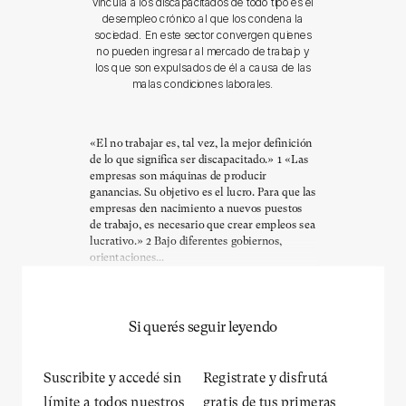
vincula a los discapacitados de todo tipo es el
desempleo crónico al que los condena la
sociedad. En este sector convergen quienes
no pueden ingresar al mercado de trabajo y
los que son expulsados de él a causa de las
malas condiciones laborales.
«El no trabajar es, tal vez, la mejor definición
de lo que significa ser discapacitado.» 1 «Las
empresas son máquinas de producir
ganancias. Su objetivo es el lucro. Para que las
empresas den nacimiento a nuevos puestos
de trabajo, es necesario que crear empleos sea
lucrativo.» 2 Bajo diferentes gobiernos,
orientaciones...
Si querés seguir leyendo
Suscribite y accedé sin
Registrate y disfrutá
límite a todos nuestros
gratis de tus primeras