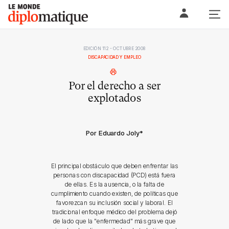
Skip
Le monde diplomatique
to
content
EDICIÓN 112 - OCTUBRE 2008
DISCAPACIDAD Y EMPLEO
Por el derecho a ser
explotados
Por Eduardo Joly
*
El principal obstáculo que deben enfrentar las
personas con discapacidad (PCD) está fuera
de ellas. Es la ausencia, o la falta de
cumplimiento cuando existen, de políticas que
favorezcan su inclusión social y laboral. El
tradicional enfoque médico del problema dejó
de lado que la "enfermedad" más grave que