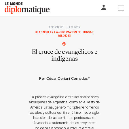
Skip
Le monde diplomatique
to
content
EDICIÓN 121 - JULIO 2009
UNA SINGULAR TRANSFORMACIÓN DEL MENSAJE
RELIGIOSO
El cruce de evangélicos e
indígenas
Por César Ceriani Cernadas
*
La prédica evangélica entre las poblaciones
aborígenes de Argentina, como en el resto de
América Latina, generó múltiples fenómenos
sociales y culturales. En el último medio siglo,
la acción de las corrientes pentecostales
favoreció la autonomía de los creyentes
indígenas y propició la mixtura entre el