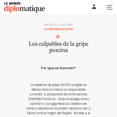
Skip
Le monde diplomatique
to
content
EDICIÓN 121 - JULIO 2009
LA GRAN AMENAZA A(H1N1)
Los culpables de la gripe
porcina
Por Ignacio Ramonet
*
La epidemia de gripe A(H1N1) surgida en
México tiene al menos un responsable
concreto: la productora de carne porcina
Smithfield Foods Inc. Varias investigaciones
apuntan a sus gigantescos criaderos de
cerdos ubicados en el pueblo mexicano de La
Gloria como el origen del flagelo. Acceda a la