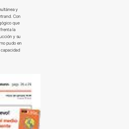
multánea y
rtrand. Con
agógico que
frenta la
ucción y su
como pudo en
a capacidad