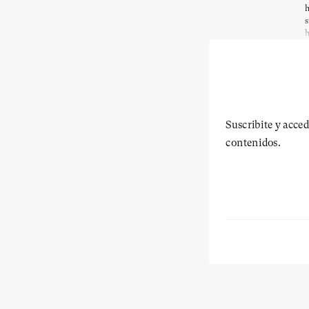
h
s
h
Suscribite y acced
contenidos.