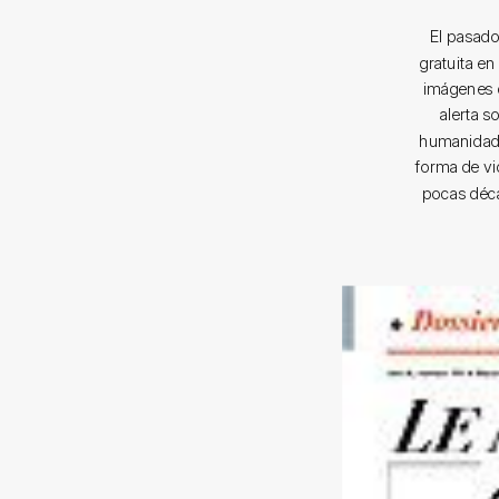
El pasado
gratuita e
imágenes d
alerta s
humanidad 
forma de vi
pocas déca