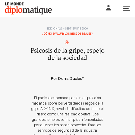
Skip
Le monde diplomatique
to
content
EDICIÓN 123 - SEPTIEMBRE 2009
¿CÓMO EVALUAR LOS RIESGOS REALES?
Psicosis de la gripe, espejo
de la sociedad
Por Denis Duclos
*
El pánico ocasionado por la manipulación
mediática sobre los verdaderos riesgos de la
gripe A (H1N1), revela la dificultad de tratar el
riesgo como una realidad objetiva. Los
grandes temores se multiplican fomentados
por quienes les sacan provecho. Para los
servicios de seguridad de la industria