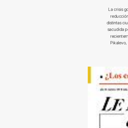
La crisis g
reducción
distintas c
sacudida p
recientem
Pikalevo,