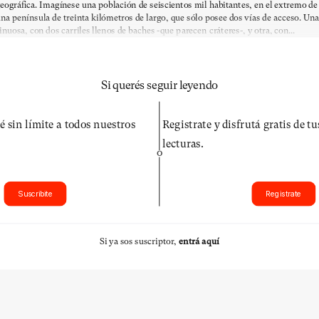
eográfica. Imagínese una población de seiscientos mil habitantes, en el extremo de
na península de treinta kilómetros de largo, que sólo posee dos vías de acceso. Una
inuosa, con dos carriles llenos de baches -que parecen cráteres-, y otra, con...
Si querés seguir leyendo
é sin límite a todos nuestros
Registrate y disfrutá gratis de t
lecturas.
O
Suscribite
Registrate
Si ya sos suscriptor,
entrá aquí