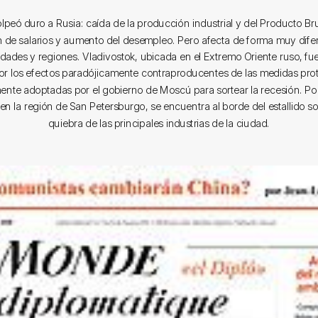
olpeó duro a Rusia: caída de la producción industrial y del Producto Br
 de salarios y aumento del desempleo. Pero afecta de forma muy difer
iudades y regiones. Vladivostok, ubicada en el Extremo Oriente ruso, f
or los efectos paradójicamente contraproducentes de las medidas prot
ente adoptadas por el gobierno de Moscú para sortear la recesión. Por
 en la región de San Petersburgo, se encuentra al borde del estallido soc
quiebra de las principales industrias de la ciudad.