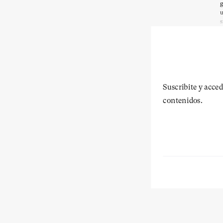
g
u
s
Suscribite y acced
contenidos.