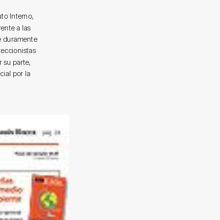
uto Interno,
ente a las
ue duramente
eccionistas
 su parte,
ial por la