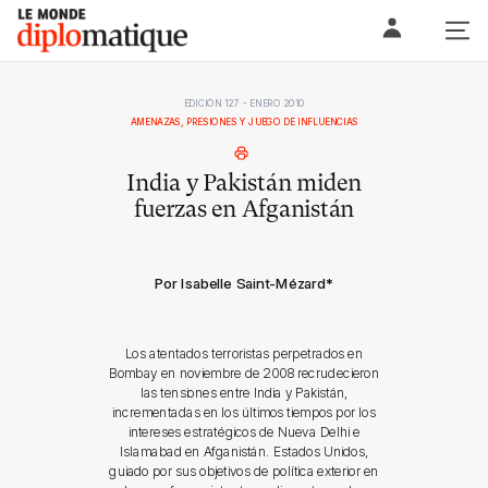
Skip
Le monde diplomatique
to
content
EDICIÓN 127 - ENERO 2010
AMENAZAS, PRESIONES Y JUEGO DE INFLUENCIAS
India y Pakistán miden
fuerzas en Afganistán
Por Isabelle Saint-Mézard
*
Los atentados terroristas perpetrados en
Bombay en noviembre de 2008 recrudecieron
las tensiones entre India y Pakistán,
incrementadas en los últimos tiempos por los
intereses estratégicos de Nueva Delhi e
Islamabad en Afganistán. Estados Unidos,
guiado por sus objetivos de política exterior en