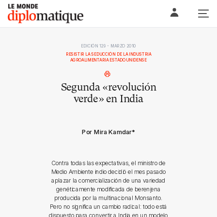
Skip
Le monde diplomatique
to
content
EDICIÓN 129 - MARZO 2010
RESISTIR LA SEDUCCIÓN DE LA INDUSTRIA
AGROALIMENTARIA ESTADOUNIDENSE
Segunda «revolución
verde» en India
Por Mira Kamdar
*
Contra todas las expectativas, el ministro de
Medio Ambiente indio decidió el mes pasado
aplazar la comercialización de una variedad
genéticamente modificada de berenjena
producida por la multinacional Monsanto.
Pero no significa un cambio radical: todo está
dispuesto para convertir a India en un modelo