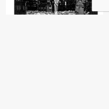
Maldita policía, maldita
política...
Marcelo Fabián Sain