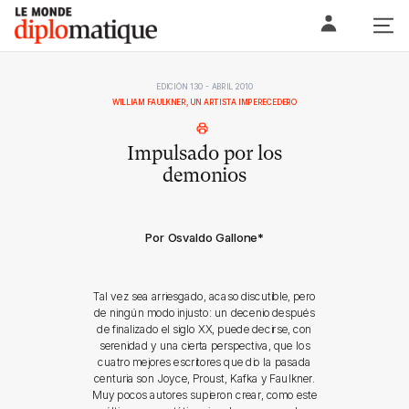
Skip
Le monde diplomatique
to
content
EDICIÓN 130 - ABRIL 2010
WILLIAM FAULKNER, UN ARTISTA IMPERECEDERO
Impulsado por los
demonios
Por Osvaldo Gallone
*
Tal vez sea arriesgado, acaso discutible, pero
de ningún modo injusto: un decenio después
de finalizado el siglo XX, puede decirse, con
serenidad y una cierta perspectiva, que los
cuatro mejores escritores que dio la pasada
centuria son Joyce, Proust, Kafka y Faulkner.
Muy pocos autores supieron crear, como este