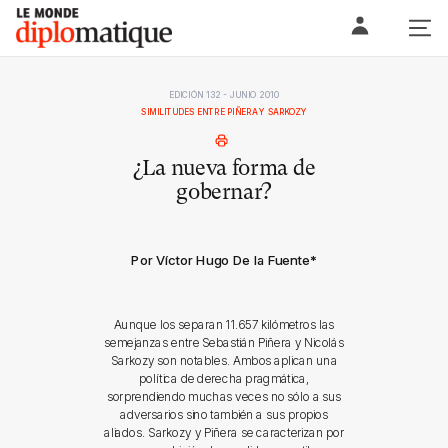
Skip
Le monde diplomatique
to
content
EDICIÓN 132 - JUNIO 2010
SIMILITUDES ENTRE PIÑERA Y SARKOZY
¿La nueva forma de
gobernar?
Por Víctor Hugo De la Fuente
*
Aunque los separan 11.657 kilómetros las
semejanzas entre Sebastián Piñera y Nicolás
Sarkozy son notables. Ambos aplican una
política de derecha pragmática,
sorprendiendo muchas veces no sólo a sus
adversarios sino también a sus propios
aliados. Sarkozy y Piñera se caracterizan por