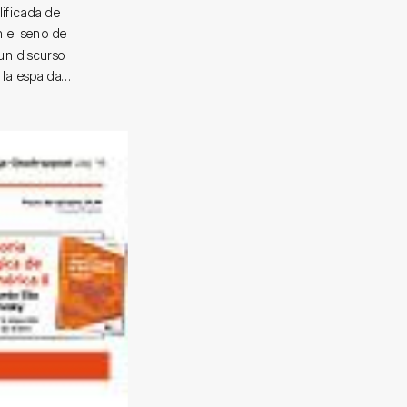
lificada de
n el seno de
un discurso
la espalda...