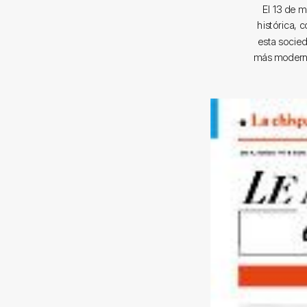
El 13 de m
histórica, 
esta socie
más moderno,