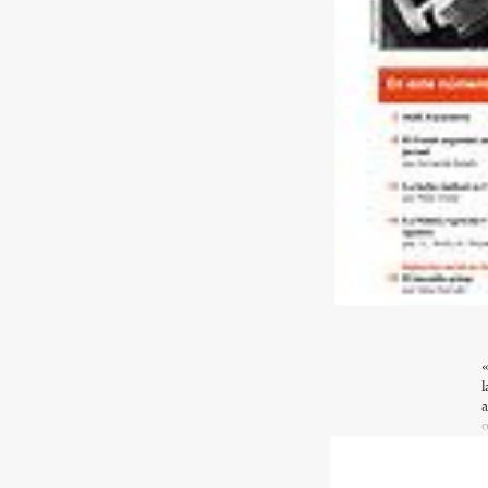
«
l
a
o