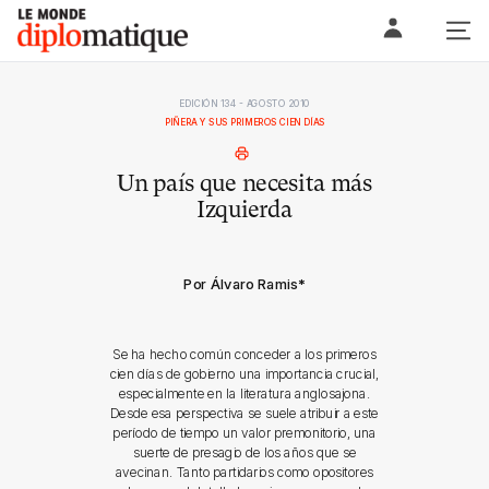
Skip
Le monde diplomatique
to
content
EDICIÓN 134 - AGOSTO 2010
PIÑERA Y SUS PRIMEROS CIEN DÍAS
Un país que necesita más
Izquierda
Por Álvaro Ramis
*
Se ha hecho común conceder a los primeros
cien días de gobierno una importancia crucial,
especialmente en la literatura anglosajona.
Desde esa perspectiva se suele atribuir a este
período de tiempo un valor premonitorio, una
suerte de presagio de los años que se
avecinan. Tanto partidarios como opositores