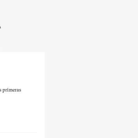
a
us primeras