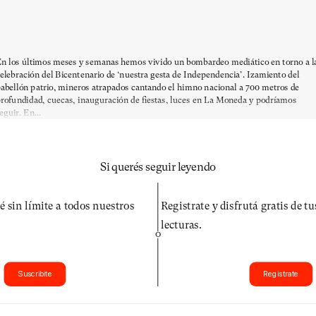
n los últimos meses y semanas hemos vivido un bombardeo mediático en torno a l
elebración del Bicentenario de ‘nuestra gesta de Independencia’. Izamiento del
abellón patrio, mineros atrapados cantando el himno nacional a 700 metros de
rofundidad, cuecas, inauguración de fiestas, luces en La Moneda y podríamos
eguir. En...
Si querés seguir leyendo
é sin límite a todos nuestros
Registrate y disfrutá gratis de t
lecturas.
O
Suscribite
Registrate