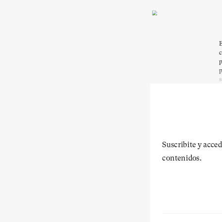
E
c
p
p
s
Suscribite y acced
contenidos.