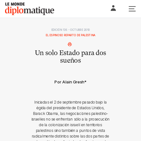
Skip
Le monde diplomatique
to
content
EDICIÓN 136 - OCTUBRE 2010
EL ESPINOSO REPARTO DE PALESTINA
Un solo Estado para dos
sueños
Por Alain Gresh
*
Iniciadas el 2 de septiembre pasado bajo la
égida del presidente de Estados Unidos,
Barack Obama, las negociaciones palestino-
israelíes no se enfrentan sólo a la prosecución
de la colonización israelí en territorios
palestinos sino también a puntos de vista
radicalmente distintos sobre las dos partes de