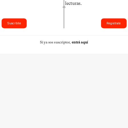
lecturas.
O
Suscribite
Registrate
Si ya sos suscriptor,
entrá aquí