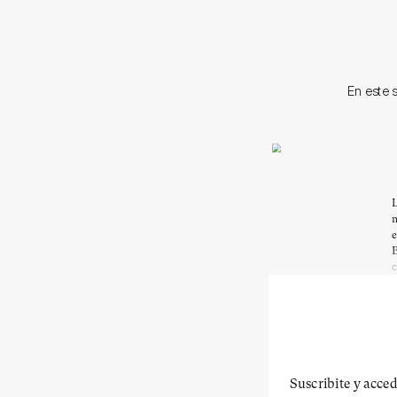
En este 
L
m
e
B
c
Suscribite y acced