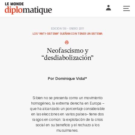
Skip
Le monde diplomatique
to
content
EDICIÓN 139 - ENERO 2011
LOS “ANTI-SISTEMA” SUEÑAN CON TENER UN SISTEMA
Neofascismo y
“desdiabolización”
Por Dominique Vidal
*
Si bien no se presenta como un movimiento
homogéneo, la extrema derecha en Europa –
que ha alcanzado un porcentaje considerable
en las elecciones en varios países– tiene dos
rasgos en común: la explotación de la crisis
social en su beneficio y el rechazo a los
musulmanes.