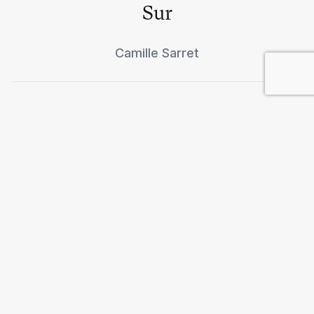
Sur
Camille Sarret
Cuando el encierro libera
Cathy Fourez
Un noble con los pies en el
barro