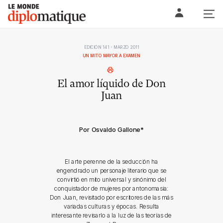
Skip
Le monde diplomatique
to
content
EDICIÓN 141 - MARZO 2011
UN MITO MAYOR A EXAMEN
El amor líquido de Don
Juan
Por Osvaldo Gallone
*
El arte perenne de la seducción ha
engendrado un personaje literario que se
convirtió en mito universal y sinónimo del
conquistador de mujeres por antonomasia:
Don Juan, revisitado por escritores de las más
variadas culturas y épocas. Resulta
interesante revisarlo a la luz de las teorías de