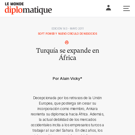
Skip
Le monde diplomatique
to
content
EDICIÓN 143 - MAYO 2011
SOFT POWER Y NUEVO CÍRCULO DE NEGOCIOS
Turquía se expande en
África
Por Alain Vicky
*
Decepcionada por los retrasos de la Unión
Europea, que posterga sin cesar su
incorporación como miembro, Ankara
reorienta su diplomacia hacia África. Además,
la actual debilidad de los mercados
occidentales incita a los empresarios turcos a
trabajar al sur del Sahara. En diez años, los