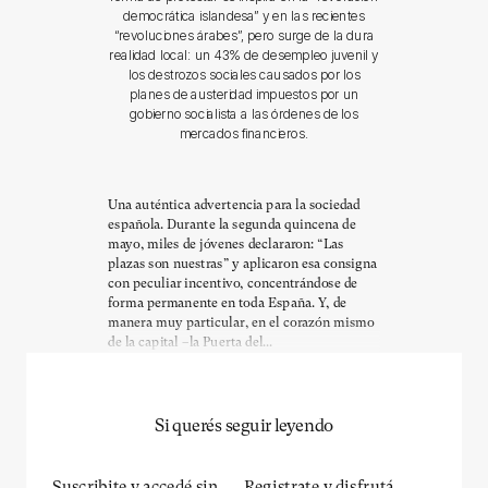
democrática islandesa” y en las recientes
“revoluciones árabes”, pero surge de la dura
realidad local: un 43% de desempleo juvenil y
los destrozos sociales causados por los
planes de austeridad impuestos por un
gobierno socialista a las órdenes de los
mercados financieros.
Una auténtica advertencia para la sociedad
española. Durante la segunda quincena de
mayo, miles de jóvenes declararon: “Las
plazas son nuestras” y aplicaron esa consigna
con peculiar incentivo, concentrándose de
forma permanente en toda España. Y, de
manera muy particular, en el corazón mismo
de la capital –la Puerta del...
Si querés seguir leyendo
Suscribite y accedé sin
Registrate y disfrutá