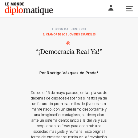
Skip
Le monde diplomatique
to
content
EDICIÓN 144 - JUNIO 2011
EL CLAMOR DE LOS JÓVENES ESPAÑOLES
“¡Democracia Real Ya!”
Por Rodrigo Vázquez de Prada
*
Desde el 15 de mayo pasado, en las plazas de
decenas de ciudades españolas, hartos ya de
un futuro sin promesas miles de jóvenes han
manifestado, con un idealismo desbordante y
una imaginación contagiosa, su decepción
ante un sistema democrático a la deriva y sus
propuestas políticas para construir una
sociedad más justa y humana. Esta original
forma de protestar se inspira en la “revolución