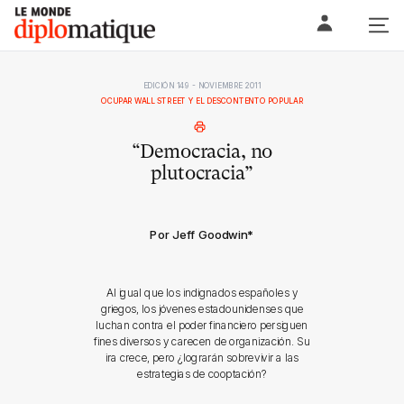
Skip
Le monde diplomatique
to
content
EDICIÓN 149 - NOVIEMBRE 2011
OCUPAR WALL STREET Y EL DESCONTENTO POPULAR
“Democracia, no
plutocracia”
Por Jeff Goodwin
*
Al igual que los indignados españoles y
griegos, los jóvenes estadounidenses que
luchan contra el poder financiero persiguen
fines diversos y carecen de organización. Su
ira crece, pero ¿lograrán sobrevivir a las
estrategias de cooptación?