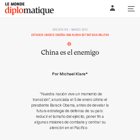
Skip
Le monde diplomatique
to
content
EDICIÓN 153 - MARZO 2012
ESTADOS UNIDOS DISEÑA UNA NUEVA ESTRATEGIA MILITAR
China es el enemigo
Por Michael Klare
*
“Nuestra nación vive un momento de
transición”, anunciaba el 5 de enero último el
presidente Barack Obama, antes de develar la
futura estrategia de defensa de su país:
reducir el tamaño del ejército, poner fin a
algunas misiones de combate y centrar su
atención en el Pacífico.