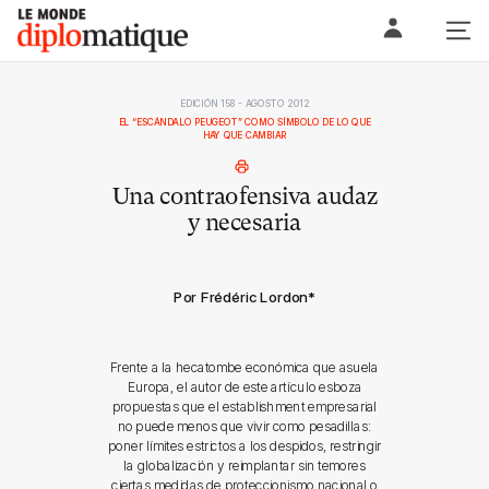
Skip
Le monde diplomatique
to
content
EDICIÓN 158 - AGOSTO 2012
EL “ESCÁNDALO PEUGEOT” COMO SÍMBOLO DE LO QUE
HAY QUE CAMBIAR
Una contraofensiva audaz
y necesaria
Por Frédéric Lordon
*
Frente a la hecatombe económica que asuela
Europa, el autor de este artículo esboza
propuestas que el establishment empresarial
no puede menos que vivir como pesadillas:
poner límites estrictos a los despidos, restringir
la globalización y reimplantar sin temores
ciertas medidas de proteccionismo nacional o