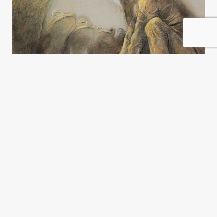
Una élite alérgica al
cosmopolitismo
Michael Hartmann