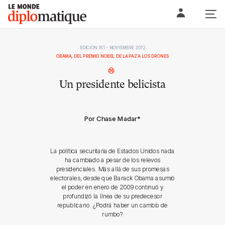
Skip
Le monde diplomatique
to
content
EDICIÓN 161 - NOVIEMBRE 2012
OBAMA, DEL PREMIO NOBEL DE LA PAZ A LOS DRONES
Un presidente belicista
Por Chase Madar
*
La política securitaria de Estados Unidos nada
ha cambiado a pesar de los relevos
presidenciales. Más allá de sus promesas
electorales, desde que Barack Obama asumió
el poder en enero de 2009 continuó y
profundizó la línea de su predecesor
republicano. ¿Podrá haber un cambio de
rumbo?