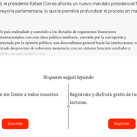
ad, el presidente Rafael Correa afronta un nuevo mandato presidencial f
ayoría parlamentaria, lo que le permitirá profundizar el proceso en m
n país endeudado y sometido a los dictados de organismos financieros
nternacionales; con una clase política mediocre, corroída por la corrupción y
etestada por la opinión pública; una desconfianza general hacia las instituciones; 
stado desprovisto de soberanía monetaria; con un sistema bancario estafador y
adrón; un paro masivo; una...
Si querés seguir leyendo
é sin límite a todos nuestros
Registrate y disfrutá gratis de t
lecturas.
O
Suscribite
Registrate