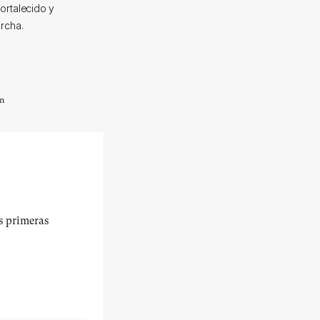
ortalecido y
archa.
un
us primeras