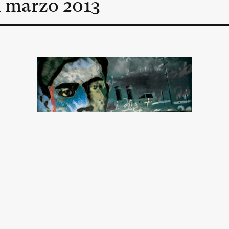
n
marzo
2013
El misterio Majorana
Carlos Alfieri