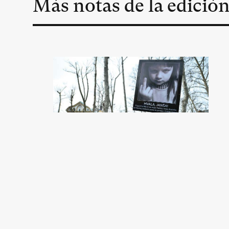
Más notas de la edició
La destrucción del
modelo esloveno
Jean-Arnault Dérens