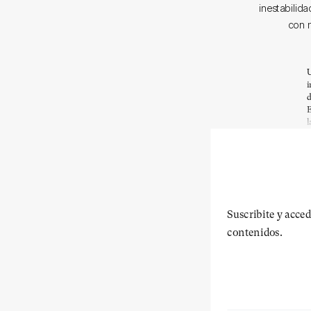
inestabilid
con m
U
i
d
E
l
Suscribite y acced
contenidos.